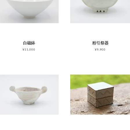
白磁鉢
粉引祭器
¥11,000
¥9,900