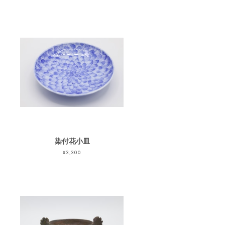
染付花小皿
¥3,300