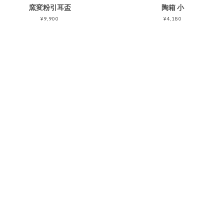
窯変粉引耳盃
陶箱 小
¥9,900
¥4,180