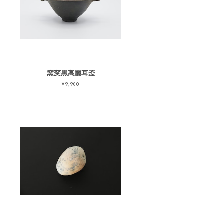
窯変黒高麗耳盃
¥9,900