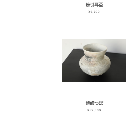
粉引耳盃
¥9,900
焼締つぼ
¥52,800