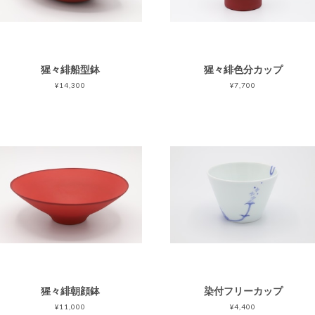
猩々緋船型鉢
猩々緋色分カップ
¥14,300
¥7,700
猩々緋朝顔鉢
染付フリーカップ
¥11,000
¥4,400