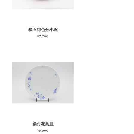
猩々緋色分小碗
¥7,700
染付花鳥皿
¥6,600