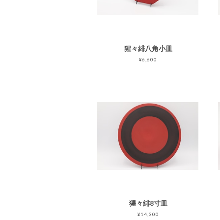
猩々緋八角小皿
¥6,600
猩々緋8寸皿
¥14,300