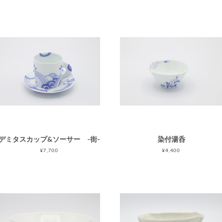
デミタスカップ&ソーサー -街-
染付湯呑
¥7,700
¥4,400