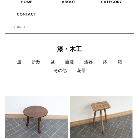
HOME
ABOUT
CATEGORY
CONTACT
漆・木工
皿
折敷
盆
垂撥
酒器
鉢
箱
その他
花器