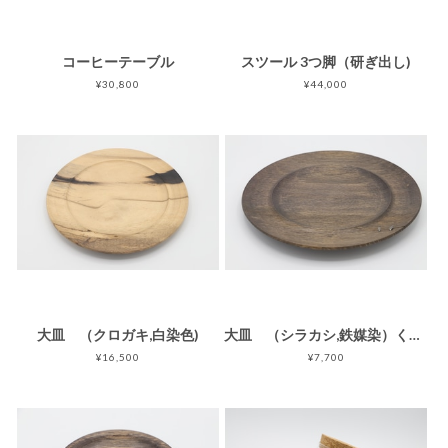
コーヒーテーブル
スツール 3つ脚（研ぎ出し)
¥30,800
¥44,000
大皿 （クロガキ,白染色)
大皿 （シラカシ,鉄媒染）くさび
¥16,500
¥7,700