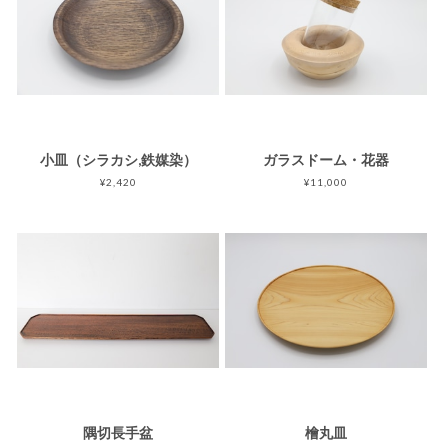
小皿（シラカシ,鉄媒染）
ガラスドーム・花器
¥2,420
¥11,000
隅切長手盆
檜丸皿