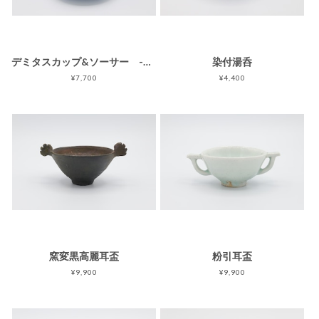
デミタスカップ&ソーサー -街-
染付湯呑
¥7,700
¥4,400
窯変黒高麗耳盃
粉引耳盃
¥9,900
¥9,900