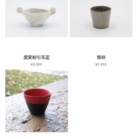
窯変粉引耳盃
筒杯
¥9,900
¥3,300