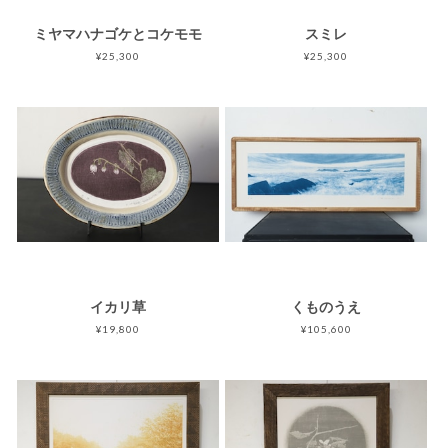
ミヤマハナゴケとコケモモ
スミレ
¥25,300
¥25,300
イカリ草
くものうえ
¥19,800
¥105,600