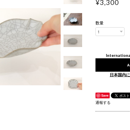
¥3,300
数量
Internationa
A
日本国内に
Save
通報する