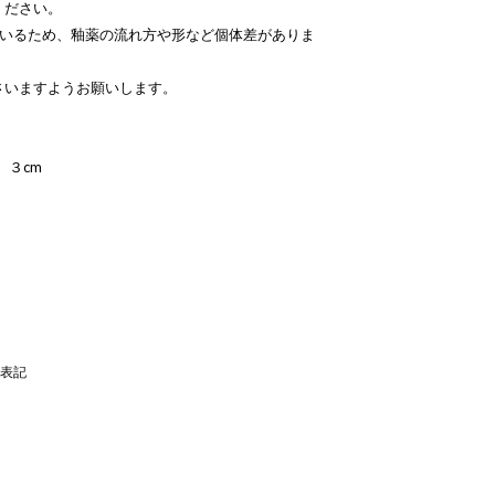
ください。
ているため、釉薬の流れ方や形など個体差がありま
さいますようお願いします。
 ３cm
表記