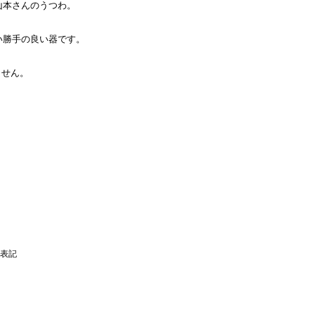
山本さんのうつわ。
。
い勝手の良い器です。
ません。
表記