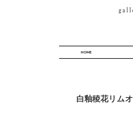
HOME
白釉稜花リム