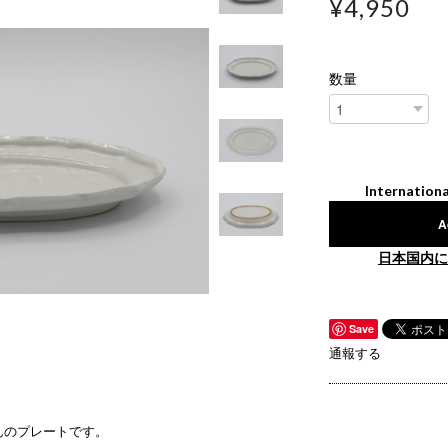
¥4,950
数量
Internationa
A
日本国内に
Save
通報する
んのプレートです。